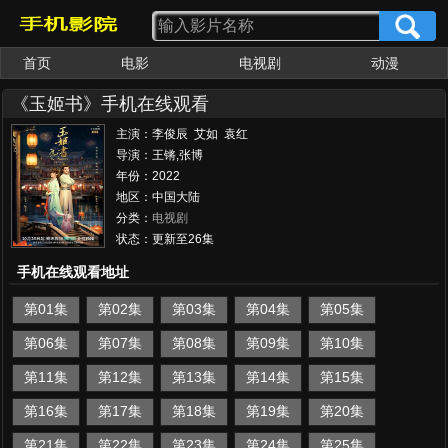
首页
电影
电视剧
动漫
女优大全
av番号
《玉姬书》手机在线观看
主演：李俊辰 艾如 袁红
阳 刘钧 宋木子
导演：王锵,张博
年份：2022
地区：中国大陆
分类：
电视剧
状态：更新至26集
手机在线观看地址
第01集
第02集
第03集
第04集
第05集
第06集
第07集
第08集
第09集
第10集
第11集
第12集
第13集
第14集
第15集
第16集
第17集
第18集
第19集
第20集
第21集
第22集
第23集
第24集
第25集