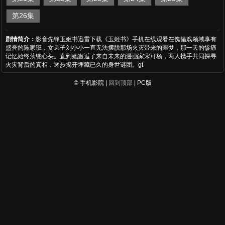
第26集
剧情简介：
影音先锋玉姬书迅雷下载《玉姬书》手机在线观看在傀儡戏领域享有
盛誉的陈家班，女弟子刘小小一直无法摆脱那场火灾带来的噩梦，那一天的惨痛
记忆始终萦绕心头。直到她邂逅了来自未来的漫画家宋可杨，两人携手共同探寻
火灾背后的真相，逐步揭开埋藏已久的身世谜团。gt
© 手机影院 |
回到顶部
| PC版