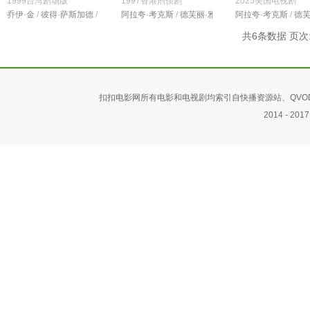
1999台湾剧场版
1997香港刑侦剧
2025美国电视剧
乔伊·金
/
彼得·萨斯加德
/
卡斯·安瓦尔
阿拉夸·考克斯
/
德芙丽·雅各布斯
阿拉夸·考克斯
/
文森特·多诺费奥
/
德芙
共6条数据 页次:
扣扣电影网所有电影和电视剧均索引自快播资源站、QV
2014 -
2017