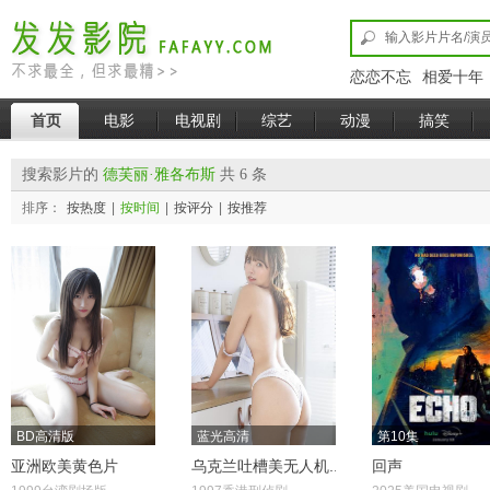
恋恋不忘
相爱十年
首页
电影
电视剧
综艺
动漫
搞笑
搜索影片的
德芙丽·雅各布斯
共 6 条
排序：
按热度
|
按时间
|
按评分
|
按推荐
BD高清版
蓝光高清
第10集
亚洲欧美黄色片
乌克兰吐槽美无人机..
回声