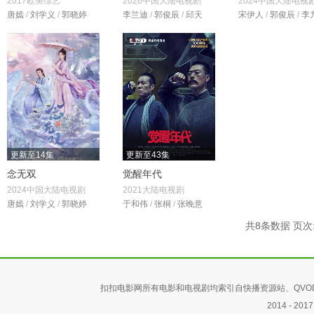
2017欧美综艺
2026中国大陆电视剧
2024中国大陆电视
唐嫣
/
刘学义
/
郭晓婷
李兰迪
/
郭俊辰
/
邱天
宋伊人
/
郭俊辰
/
李
更新至14集
更新至43集
念无双
觉醒年代
2024中国大陆电视剧
2021大陆电视剧
唐嫣
/
刘学义
/
郭晓婷
于和伟
/
张桐
/
张晚意
共8条数据 页次:
扣扣电影网所有电影和电视剧均索引自快播资源站、QV
2014 -
2017