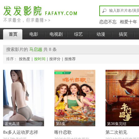
恋恋不忘
相爱十年
首页
电影
电视剧
综艺
动漫
搞笑
搜索影片的
马启越
共 8 条
排序：
按热度
|
按时间
|
按评分
|
按推荐
蓝光高清
第6集
第36集完结
8x多人运动罗志祥
喀什恋歌
第二次初见